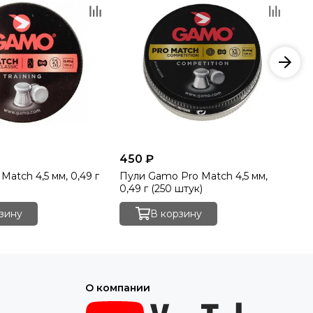
450 ₽
45
atch 4,5 мм, 0,49 г
Пули Gamo Pro Match 4,5 мм,
Пу
0,49 г (250 штук)
0,
зину
В корзину
О компании