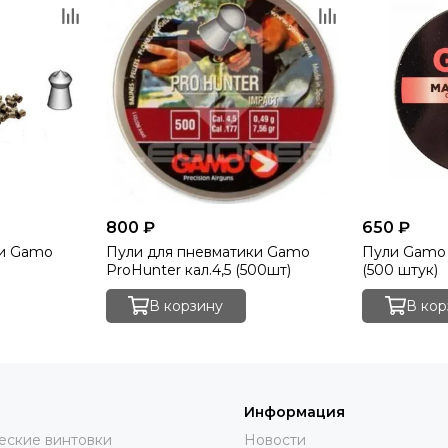
800 ₽
650 ₽
ки Gamo
Пули для пневматики Gamo
Пули Gamo M
ProHunter кал.4,5 (500шт)
(500 штук)
В корзину
В кор
Информация
еские винтовки
Новости