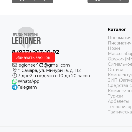
Каталог
Пневматич
Пневматич
Ножи
8 (927) 207-10-92
Массогаба
Заказать звонок
Оружия(М
Сигнальное
legioneer163@gmail.com
Оптика
г. Самара, ул. Мичурина, д. 112
Комплекту
7 дней в неделю с 10 до 20 часов
ЗИП (Запча
WhatsApp
Средства 
Telegram
Комиссион
Туризм
Арбалеты
Тепловизо
Тактическа