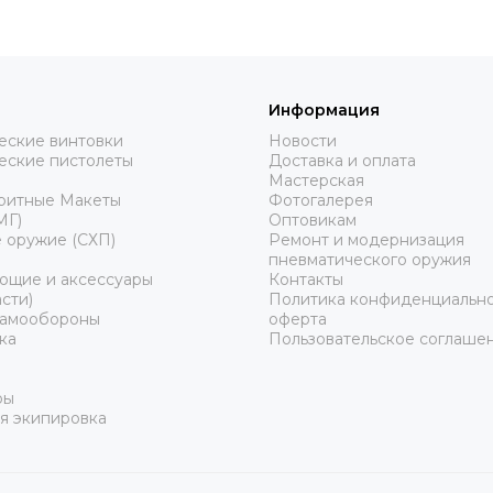
Информация
еские винтовки
Новости
еские пистолеты
Доставка и оплата
Мастерская
ритные Макеты
Фотогалерея
МГ)
Оптовикам
 оружие (СХП)
Ремонт и модернизация
пневматического оружия
ющие и аксессуары
Контакты
сти)
Политика конфиденциально
самообороны
оферта
ка
Пользовательское соглаше
ры
я экипировка