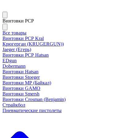
Винтовки PCP
Все товары
Винтовки РСР Kral
Крюгерган (KRUGERGUN))
Jaeger (Егерь)
Винтовки РСР Hatsan
EDgun
Dobermann
Винтовки Hatsan
Винтовки Stoeger
Винтовки МР (Байкал)
Винтовки GAMO
Винтовки Smersh
Винтовки Crosman (Benjamin)
Страйкбол
Пневматические пистолеты