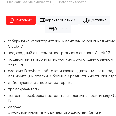
Пневматические пистолеты
Пистолеты Smersh
Описание
Характеристики
Доставка
Оплата
габаритные
характеристики
,
идентичные
оригинальному
Glock-17
вес,
сходный
с
весом
огнестрельного
аналога Glock-17
подвижный
затвор имитируют жетскую отдачу с звуком
металла.
система
Blowback
,
обеспечивающая
движение
затвора
,
для
имитации
отдачи
и
большей
реалистичности
при
стр
действующая
затворная
задержка
предохранитель
неполная
разборка
пистолета
,
аналогичная
оригиналу Gl
17
ударно-
спусковой
механизм
одинарного
действия
(Single