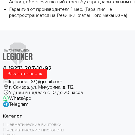
Action),
обеспечивающий
стрельбу
с
предварительным
в
Гарантия от производителя 1 мес. (Гарантия не
распространяется на Резинки клапанного механизма)
8 (927) 207-10-92
Заказать звонок
legioneer163@gmail.com
г. Самара, ул. Мичурина, д. 112
7 дней в неделю с 10 до 20 часов
WhatsApp
Telegram
Каталог
Пневматические винтовки
Пневматические пистолеты