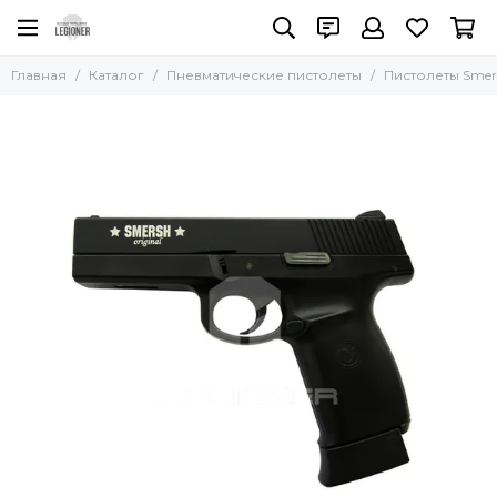
Пневматические пистолеты
Главная
Каталог
Пневматические пистолеты
Пистолеты Smer
Все товары
Пистолеты МР (Байкал)
Пистолеты Gletcher
Пистолеты Crosman
Пистолеты Borner
Пистолеты Smersh
Пистолеты Umarex
Пистолеты Gamo
Пистолеты Gunter