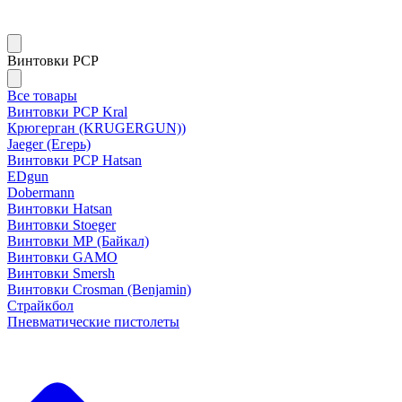
Винтовки PCP
Все товары
Винтовки РСР Kral
Крюгерган (KRUGERGUN))
Jaeger (Егерь)
Винтовки РСР Hatsan
EDgun
Dobermann
Винтовки Hatsan
Винтовки Stoeger
Винтовки МР (Байкал)
Винтовки GAMO
Винтовки Smersh
Винтовки Crosman (Benjamin)
Страйкбол
Пневматические пистолеты