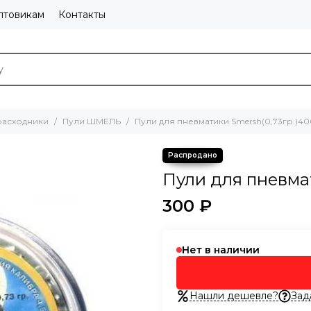
птовикам
Контакты
расходники
Пули ШМЕЛЬ
Пули для пневматики Smersh(0,73гр.)40
Пули для пневма
300 ₽
Нет в наличии
Нашли дешевле?
Зад