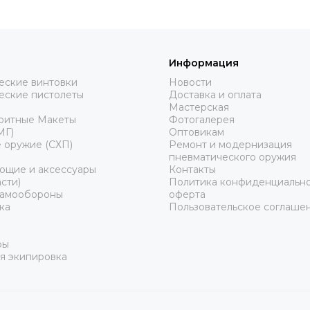
Информация
еские винтовки
Новости
еские пистолеты
Доставка и оплата
Мастерская
ритные Макеты
Фотогалерея
МГ)
Оптовикам
 оружие (СХП)
Ремонт и модернизация
пневматического оружия
ющие и аксессуары
Контакты
сти)
Политика конфиденциально
самообороны
оферта
ка
Пользовательское соглаше
ры
я экипировка