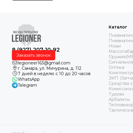
Каталог
Пневматич
Пневматич
Ножи
8 (927) 207-10-92
Массогаба
Заказать звонок
Оружия(М
Сигнальное
legioneer163@gmail.com
Оптика
г. Самара, ул. Мичурина, д. 112
Комплекту
7 дней в неделю с 10 до 20 часов
ЗИП (Запча
WhatsApp
Средства 
Telegram
Комиссион
Туризм
Арбалеты
Тепловизо
Тактическа