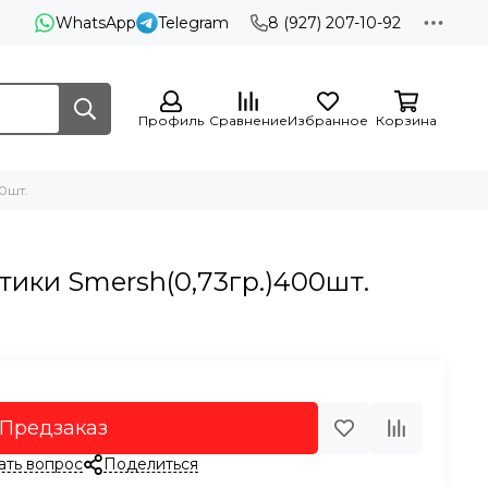
WhatsApp
Telegram
8 (927) 207-10-92
Профиль
Сравнение
Избранное
Корзина
0шт.
тики Smersh(0,73гр.)400шт.
Предзаказ
ать вопрос
Поделиться