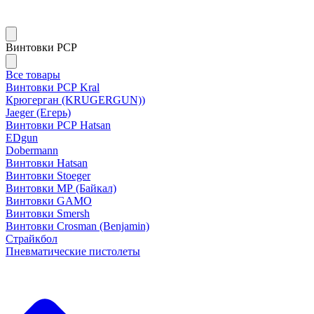
Винтовки PCP
Все товары
Винтовки РСР Kral
Крюгерган (KRUGERGUN))
Jaeger (Егерь)
Винтовки РСР Hatsan
EDgun
Dobermann
Винтовки Hatsan
Винтовки Stoeger
Винтовки МР (Байкал)
Винтовки GAMO
Винтовки Smersh
Винтовки Crosman (Benjamin)
Страйкбол
Пневматические пистолеты