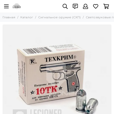
Сигнальное оружие (СХП)
Главная
Каталог
Сигнальное оружие (СХП)
Светозвуковые 
Все товары
Гранаты и дымы
Светозвуковые патроны