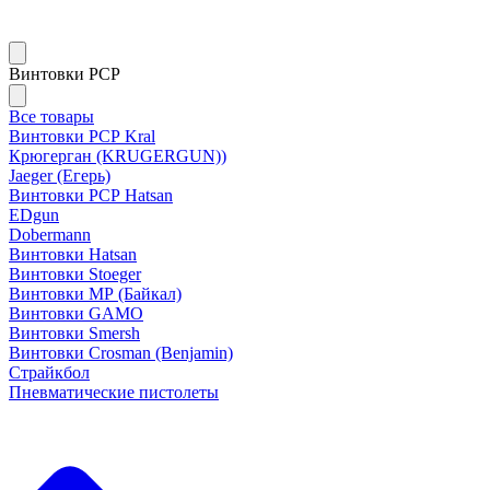
Винтовки PCP
Все товары
Винтовки РСР Kral
Крюгерган (KRUGERGUN))
Jaeger (Егерь)
Винтовки РСР Hatsan
EDgun
Dobermann
Винтовки Hatsan
Винтовки Stoeger
Винтовки МР (Байкал)
Винтовки GAMO
Винтовки Smersh
Винтовки Crosman (Benjamin)
Страйкбол
Пневматические пистолеты