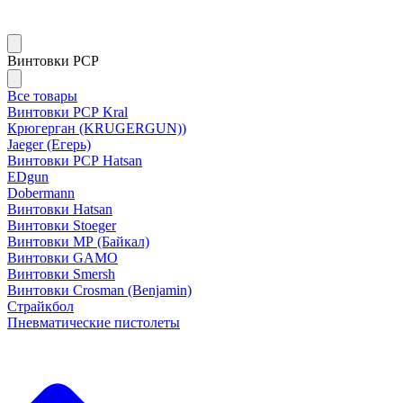
Винтовки PCP
Все товары
Винтовки РСР Kral
Крюгерган (KRUGERGUN))
Jaeger (Егерь)
Винтовки РСР Hatsan
EDgun
Dobermann
Винтовки Hatsan
Винтовки Stoeger
Винтовки МР (Байкал)
Винтовки GAMO
Винтовки Smersh
Винтовки Crosman (Benjamin)
Страйкбол
Пневматические пистолеты