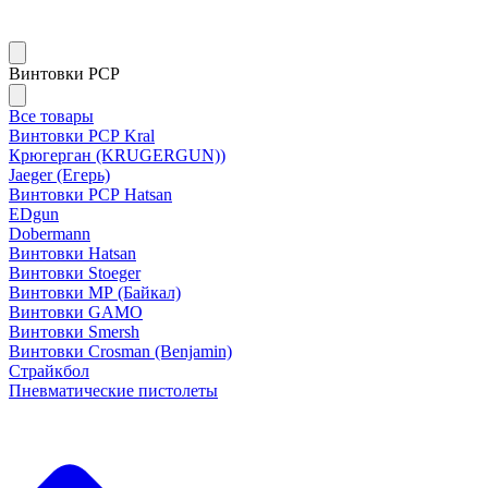
Винтовки PCP
Все товары
Винтовки РСР Kral
Крюгерган (KRUGERGUN))
Jaeger (Егерь)
Винтовки РСР Hatsan
EDgun
Dobermann
Винтовки Hatsan
Винтовки Stoeger
Винтовки МР (Байкал)
Винтовки GAMO
Винтовки Smersh
Винтовки Crosman (Benjamin)
Страйкбол
Пневматические пистолеты