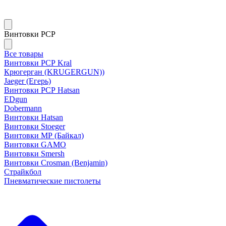
Винтовки PCP
Все товары
Винтовки РСР Kral
Крюгерган (KRUGERGUN))
Jaeger (Егерь)
Винтовки РСР Hatsan
EDgun
Dobermann
Винтовки Hatsan
Винтовки Stoeger
Винтовки МР (Байкал)
Винтовки GAMO
Винтовки Smersh
Винтовки Crosman (Benjamin)
Страйкбол
Пневматические пистолеты