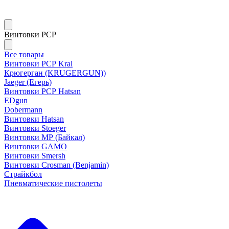
Винтовки PCP
Все товары
Винтовки РСР Kral
Крюгерган (KRUGERGUN))
Jaeger (Егерь)
Винтовки РСР Hatsan
EDgun
Dobermann
Винтовки Hatsan
Винтовки Stoeger
Винтовки МР (Байкал)
Винтовки GAMO
Винтовки Smersh
Винтовки Crosman (Benjamin)
Страйкбол
Пневматические пистолеты