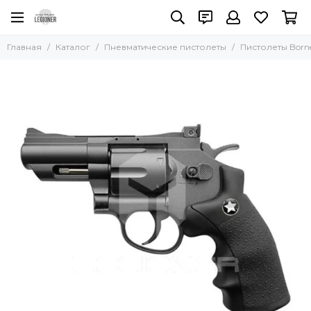
Пневматические пистолеты
Главная
Каталог
Пневматические пистолеты
Пистолеты Born
Все товары
Пистолеты МР (Байкал)
Пистолеты Gletcher
Пистолеты Crosman
Пистолеты Borner
Пистолеты Smersh
Пистолеты Umarex
Пистолеты Gamo
Пистолеты Gunter