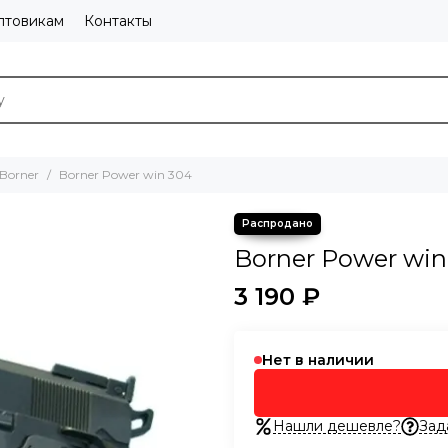
птовикам
Контакты
Borner
Borner Power win 304
Borner Power win
3 190 ₽
Нет в наличии
Нашли дешевле?
Зад