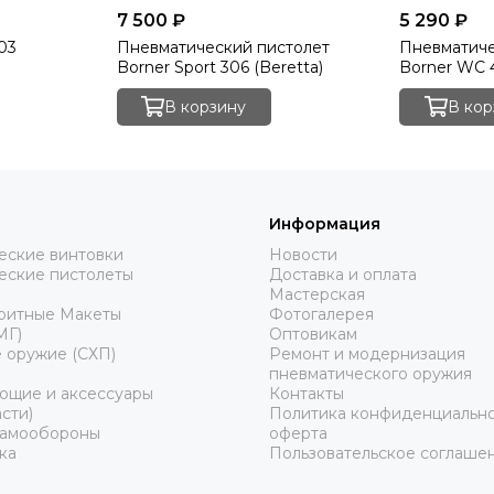
7 500 ₽
5 290 ₽
03
Пневматический пистолет
Пневматиче
Borner Sport 306 (Beretta)
Borner WC 
В корзину
В кор
Информация
еские винтовки
Новости
еские пистолеты
Доставка и оплата
Мастерская
ритные Макеты
Фотогалерея
МГ)
Оптовикам
 оружие (СХП)
Ремонт и модернизация
пневматического оружия
ющие и аксессуары
Контакты
сти)
Политика конфиденциально
самообороны
оферта
ка
Пользовательское соглаше