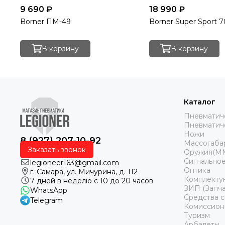
9 690 ₽
18 990 ₽
Borner ПМ-49
Borner Super Sport 7
В корзину
В корзину
Каталог
Пневматич
Пневматич
Ножи
8 (927) 207-10-92
Массогаба
Заказать звонок
Оружия(М
Сигнальное
legioneer163@gmail.com
Оптика
г. Самара, ул. Мичурина, д. 112
Комплекту
7 дней в неделю с 10 до 20 часов
ЗИП (Запча
WhatsApp
Средства 
Telegram
Комиссион
Туризм
Арбалеты